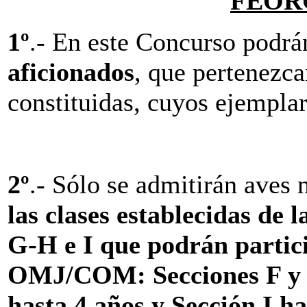
FEORC
1º
.- En este
Concurso
podrán
aficionados
, que pertenezc
constituidas, cuyos ejemplar
2º
.- Sólo se admitirán aves
las clases establecidas de l
G-H e I que podrán partic
OMJ/COM: Secciones F y G
hasta 4 años y Sección I ha