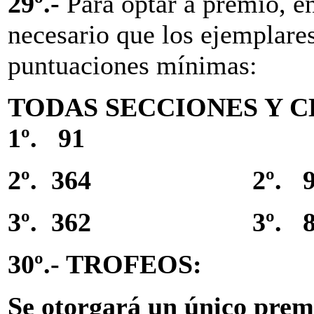
29º.-
Para optar a premio, en
necesario que los ejemplares
puntuaciones mínimas:
TODAS SECCIONES Y C
1º. 91
2º. 364 2º. 9
3º. 362 3º. 8
30º.- TROFEOS:
Se otorgará un único prem