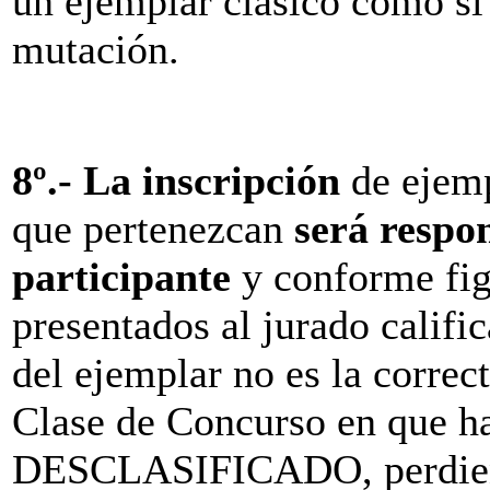
un ejemplar clásico como si
mutación.
8º.-
La inscripción
de ejemp
que pertenezcan
será respo
participante
y conforme figu
presentados al jurado calific
del ejemplar no es la correct
Clase de Concurso en que ha 
DESCLASIFICADO, perdiend