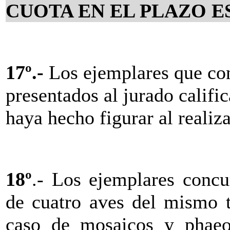
CUOTA EN EL PLAZO E
17º.-
Los ejemplares
que co
presentados al jurado califi
haya hecho figurar al realiza
18º
.- L
os ejemplares concu
de cuatro aves del mismo t
caso de mosaicos y phae